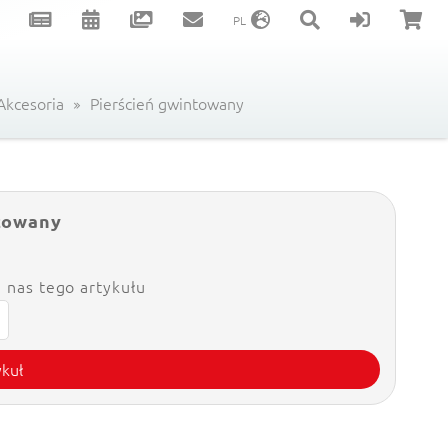
PL
Akcesoria
Pierścień gwintowany
towany
 nas tego artykułu
ykuł