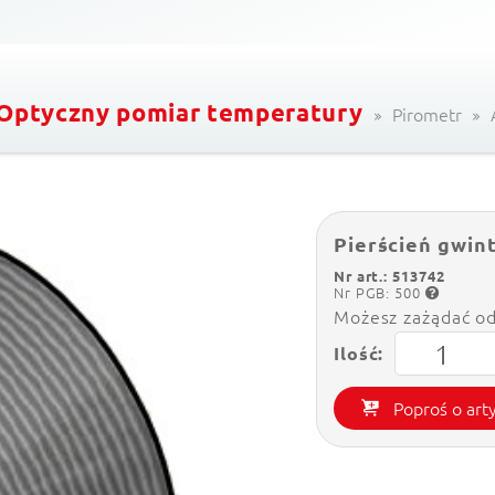
Optyczny pomiar temperatury
Pirometr
Pierścień gwin
Nr art.: 513742
Nr PGB: 500
Możesz zażądać od
Ilość:
Poproś o art