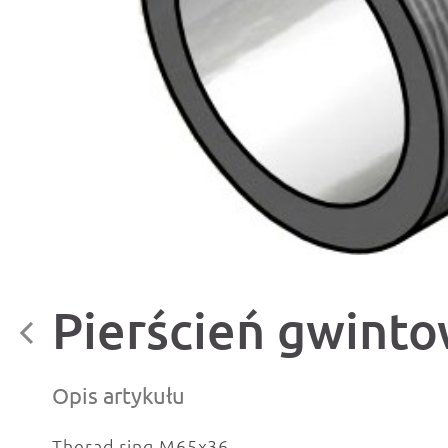
Pierścień gwint
Opis artykułu
Therad ring M65x36