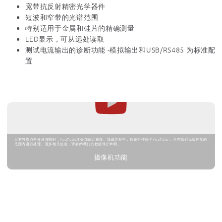
宽带抗反射精密光学器件
短波和窄带的光谱范围
特别适用于金属和硅片的精确测量
LED显示，可从远处读取
测试电流输出的诊断功能 -模拟输出和USB/RS485 为标准配
置
只有当您点击播放按钮时，YouTube才会加载此视频。加载过程中，数据将传输至YouTube，并在我们无法控制的
范围内进行处理。更多相关信息，请参阅我们的数据保护声明。
摄像机功能