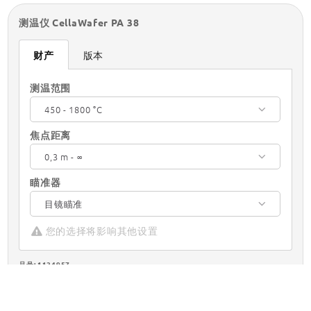
测温仪 CellaWafer PA 38
财产
版本
测温范围
450 - 1800 °C
焦点距离
0,3 m - ∞
瞄准器
目镜瞄准
您的选择将影响其他设置
品号: 1124957
PGB编号: 500
你可以向我们索取这篇文章
数量: