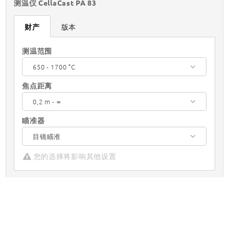
测温仪 CellaCast PA 83
财产
版本
测温范围
650 - 1700 °C
焦点距离
0,2 m - ∞
瞄准器
目镜瞄准
您的选择将影响其他设置
你可以向我们索取这篇文章
数量:
请求文章
应用解决方案