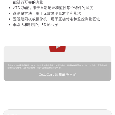
能进行可靠的测量
ATD 功能，用于自动记录和监控每个铸件的温度
商测量方法，用于无故障测量灰尘和蒸汽
透视遮阳板或摄像机，用于正确对准和监控测量区域
非常大和明亮的LED显示屏
只有当您点击播放按钮时，YouTube才会加载此视频。加载过程中，数据将传输至YouTube，并在我们无法控制的
范围内进行处理。更多相关信息，请参阅我们的数据保护声明。
CellaCast 应用解决方案