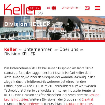
An
Karriere
DE
Unternehmen
Division KELLER
Innovation aus Tradition - seit 1894
Keller
Unternehmen
Über uns
Division KELLER
Das Unternehmen KELLER hat seinen Ursprung im Jahre 1894.
Damals erfand der Laggenbecker Maschinist Carl Keller den
Absetzwagen, welcher den Beginn der Automatisierung in der
Ziegelindustrie initiierte. Mit weiteren bahnbrechenden
Erfindungen wurde KELLER im 20. Jahrhundert zum weltweiten
Technologieführer in der grobkeramischen Industrie. Heute ist
KELLER eine Division des französischen Industriekonzerns
Groupe
Legris Industries
. Weitere Divisionen der Gruppe sind
Clextral
(Frankreich),
Schiederwerk
(Deutschland),
Laulagun Bearings