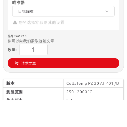
瞄准器
目镜瞄准
您的选择将影响其他设置
品号: 561713
你可以向我们索取这篇文章
数量:
请求文章
CellaTemp PZ 20 AF 401
/D
版本
250 - 2000 °C
测温范围
0,4 m - ∞
焦点距离
圆形
测量区域的形状
150 : 1
距离系数
PZ 20.01
镜头
应用解决方案