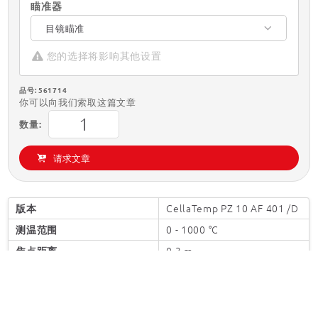
瞄准器
目镜瞄准
您的选择将影响其他设置
品号: 561714
你可以向我们索取这篇文章
数量:
请求文章
CellaTemp PZ 10 AF 401
/D
版本
0 - 1000 °C
测温范围
0,3 m - ∞
焦点距离
圆形
测量区域的形状
40 : 1
距离系数
PZ 10.01
镜头
应用解决方案