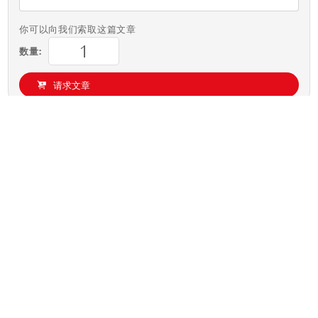
你可以向我们索取这篇文章
数量:
请求文章
CellaTemp PA 21 AF 11
版本
300 - 2000 °C
测温范围
应用解决方案
0,2 m - ∞
焦点距离
产品搜索器
圆形
测量区域的形状
高温计
180 : 1
距离系数
PA 41.01
测量探头
许可证信息
单色
测量原理
测量领域计算器
激光引导光
瞄准方式
发射率计算器